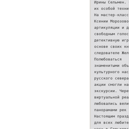
Ирины Сельмен. 
их особой техни
На мастер-класс
Ксении Морозово
артикуляции и д
свободным голос
детективную игр
основе своих кн
следователе Жел
Полюбоваться
знаменитыми объ
культурного нас
русского севера
акции смогли на
экскурсии. Чере
виртуальной реа
любовались вели
панорамами рек 
Настоящим празд
для всех любите
нас» в Горьковс