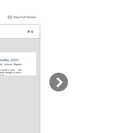
View Full Version
P. 9