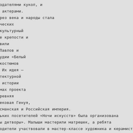
здателями кукол, и
 актерами.
рез века и народы стала
ческих
культурный
е крепости и
вили
Павлов и
удии «Белый
костюмов
 Их идея –
тектурной
 истории
мах проекта
ревняя
ековая Генуя,
сманская и Российская империя.
ьких посетителей «Ночи искусств» была организована
ы детворы». Малыши мастерили матрешек, а ребята
одители участвовали в мастер-классе художника и керамист