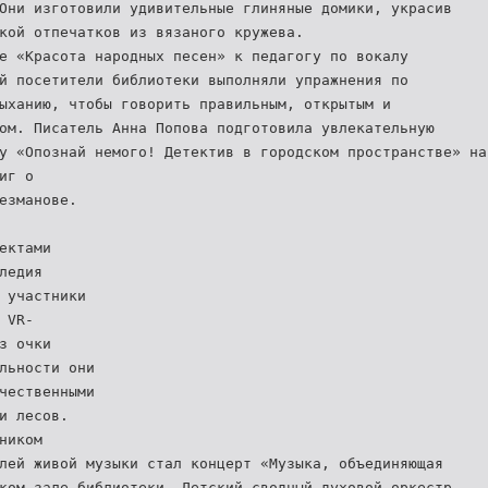
Они изготовили удивительные глиняные домики, украсив
кой отпечатков из вязаного кружева.
е «Красота народных песен» к педагогу по вокалу
й посетители библиотеки выполняли упражнения по
ыханию, чтобы говорить правильным, открытым и
ом. Писатель Анна Попова подготовила увлекательную
у «Опознай немого! Детектив в городском пространстве» на
иг о
езманове.
ектами
ледия
 участники
 VR-
з очки
льности они
чественными
и лесов.
ником
лей живой музыки стал концерт «Музыка, объединяющая
ком зале библиотеки. Детский сводный духовой оркестр