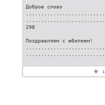
Доброе слово
..........................
..........................
298
Поздравляем с юбилеем!
..........................
..........................
1