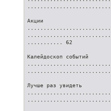
..........................
Акции
..........................
..........................
........... 62
Калейдоскоп событий
..........................
..........................
Лучше раз увидеть
..........................
..........................