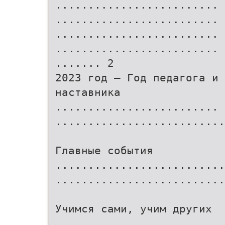
.........................
.........................
.........................
.........................
....... 2
2023 год – Год педагога и
наставника
.........................
..........................
Главные события
..........................
.........................
Учимся сами, учим других
..........................