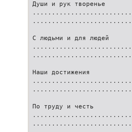
Души и рук творенье
..........................
..........................
С людьми и для людей
..........................
..........................
Наши достижения
..........................
.........................
По труду и честь
..........................
..........................