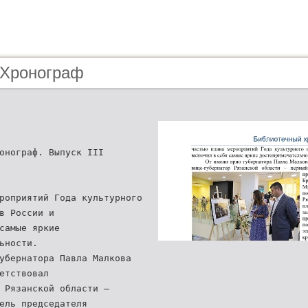
 Хронограф
онограф. Выпуск III
роприятий Года культурного
в России и
самые яркие
ьности.
убернатора Павла Малкова
етствовал
 Рязанской области –
ель председателя