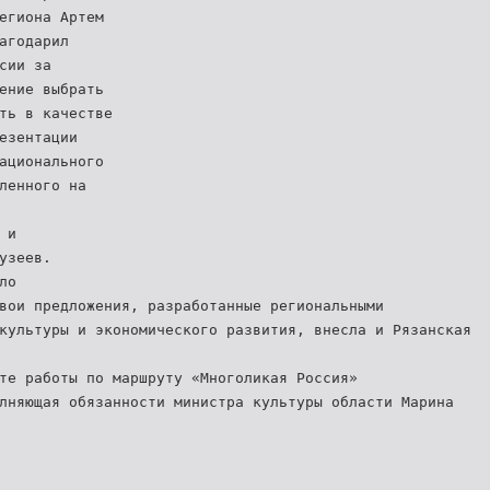
егиона Артем
агодарил
сии за
ение выбрать
ть в качестве
езентации
ационального
ленного на
 и
узеев.
ло
вои предложения, разработанные региональными
культуры и экономического развития, внесла и Рязанская
те работы по маршруту «Многоликая Россия»
лняющая обязанности министра культуры области Марина