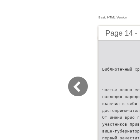
Basic HTML Version
Page 14 -
Библиотечный хр
частью плана ме
наследия народо
включил в себя 
достопримечател
От имени врио г
участников прив
вице-губернатор
первый заместит