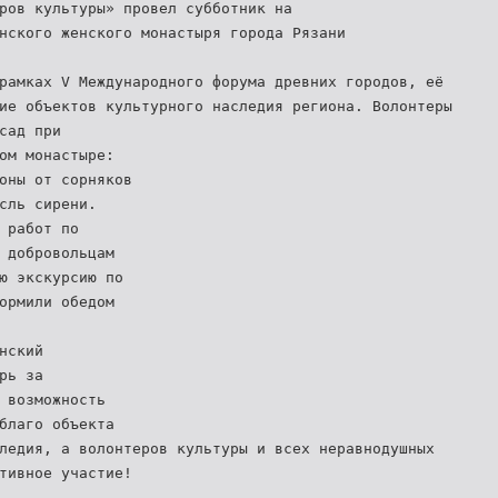
ров культуры» провел субботник на
нского женского монастыря города Рязани
рамках V Международного форума древних городов, её
ие объектов культурного наследия региона. Волонтеры
сад при
ом монастыре:
оны от сорняков
сль сирени.
 работ по
 добровольцам
ю экскурсию по
ормили обедом
нский
рь за
 возможность
благо объекта
ледия, а волонтеров культуры и всех неравнодушных
тивное участие!