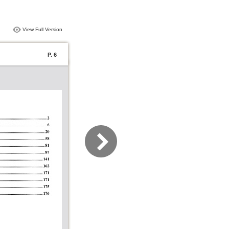
View Full Version
P. 6