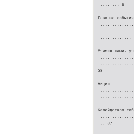
......... 6
Главные события
...............
...............
.............. 
Учимся сами, уч
...............
...............
58
Акции
...............
...............
Калейдоскоп соб
...............
... 87