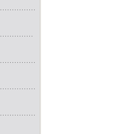
...............
..............
...............
...............
...............