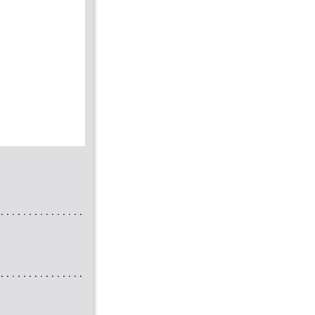
...............
...............