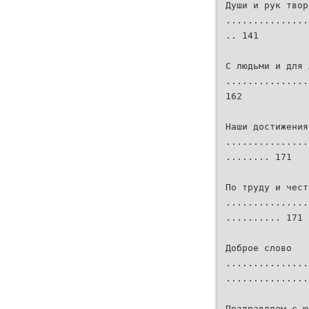
Души и рук твор
...............
.. 141
С людьми и для 
...............
162
Наши достижения
...............
........ 171
По труду и чест
...............
.......... 171
Доброе слово
...............
...............
Поздравляем с ю