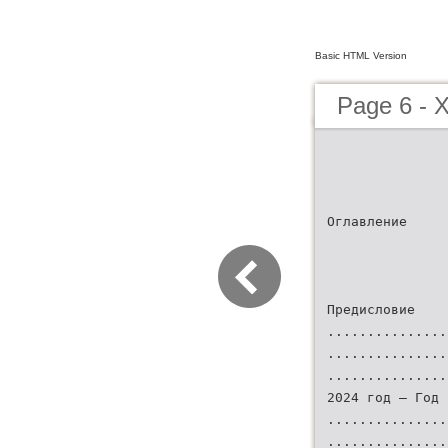
Basic HTML Version
Page 6 -
Оглавление
Предисловие
...............
...............
...............
2024 год – Год 
...............
...............