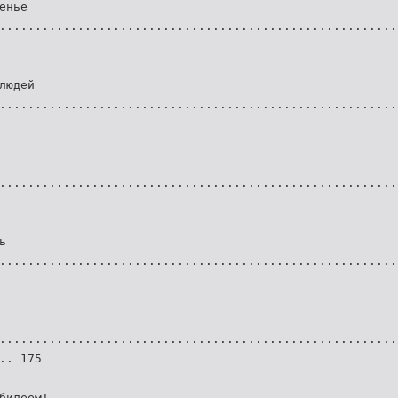
енье
........................................................
людей
........................................................
........................................................
ь
........................................................
........................................................
.. 175
билеем!