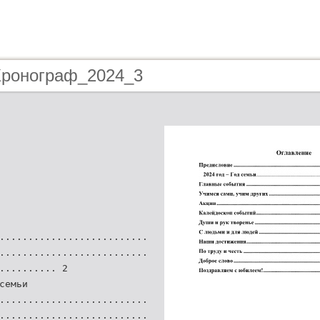
 Хронограф_2024_3
..........................
..........................
.......... 2
семьи
..........................
..........................